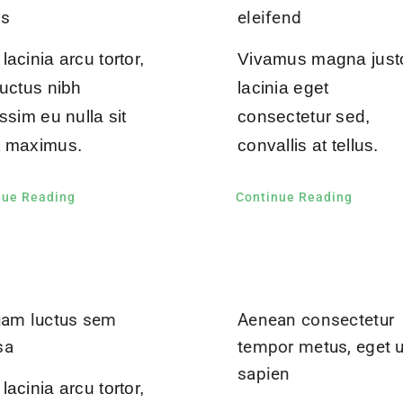
us
eleifend
acinia arcu tortor,
Vivamus magna just
luctus nibh
lacinia eget
ssim eu nulla sit
consectetur sed,
 maximus.
convallis at tellus.
nue Reading
Continue Reading
uam luctus sem
Aenean consectetur
sa
tempor metus, eget u
sapien
acinia arcu tortor,