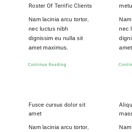
Roster Of Terrific Clients
met
Nam lacinia arcu tortor,
Nam l
nec luctus nibh
nec 
dignissim eu nulla sit
digni
amet maximus.
amet
Continue Reading
Conti
Fusce cursus dolor sit
Aliq
amet
mas
Nam lacinia arcu tortor,
Nam l