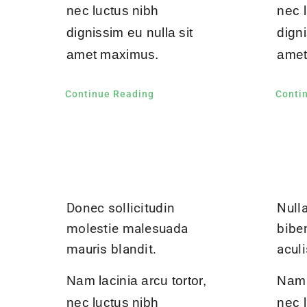
nec luctus nibh
nec 
dignissim eu nulla sit
digni
amet maximus.
amet
Continue Reading
Conti
Donec sollicitudin
Nulla
molestie malesuada
bibe
mauris blandit.
aculi
Nam lacinia arcu tortor,
Nam l
nec luctus nibh
nec 