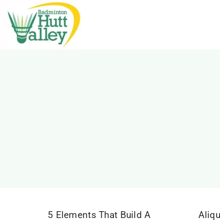
Skip
to
content
5 Elements That Build A
Aliq