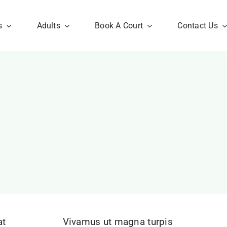
s
Adults
Book A Court
Contact Us
at
Vivamus ut magna turpis