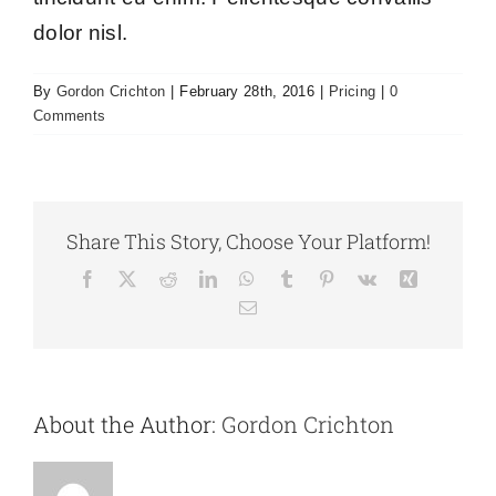
dolor nisl.
By
Gordon Crichton
|
February 28th, 2016
|
Pricing
|
0
Comments
Share This Story, Choose Your Platform!
Facebook
X
Reddit
LinkedIn
WhatsApp
Tumblr
Pinterest
Vk
Xing
Email
About the Author:
Gordon Crichton