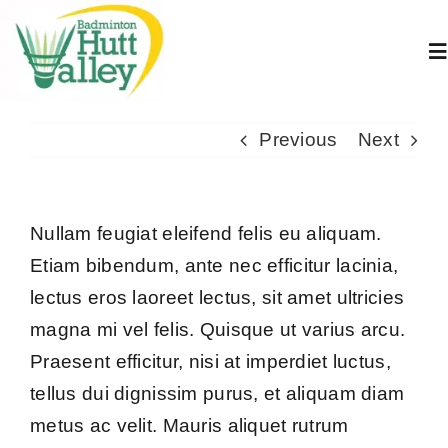
Skip
to
To
content
Na
Home
Previous
Next
About Us
Nullam feugiat eleifend felis eu aliquam.
Etiam bibendum, ante nec efficitur lacinia,
Juniors
lectus eros laoreet lectus, sit amet ultricies
magna mi vel felis. Quisque ut varius arcu.
Adults
Praesent efficitur, nisi at imperdiet luctus,
tellus dui dignissim purus, et aliquam diam
Book A Court
metus ac velit. Mauris aliquet rutrum